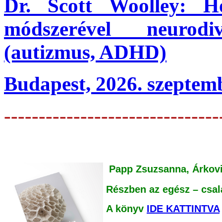
Dr. Scott Woolley: 
módszerével neurodi
(autizmus, ADHD)
Budapest, 2026. szeptemb
-------------------------------
Papp Zsuzsanna, Árkovit
Részben az egész – csal
A könyv
IDE KATTINTVA