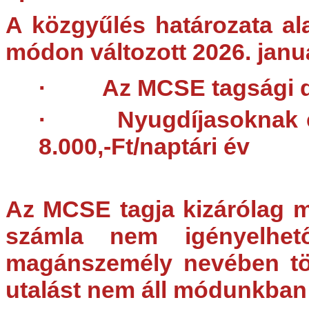
A közgyűlés határozata al
módon változott 2026.
januá
· Az MCSE tagsági díj:
· Nyugdíjasoknak és 
8.000,-Ft/naptári év
Az MCSE tagja kizárólag m
számla nem igényelhet
magánszemély nevében tör
utalást nem áll módunkban