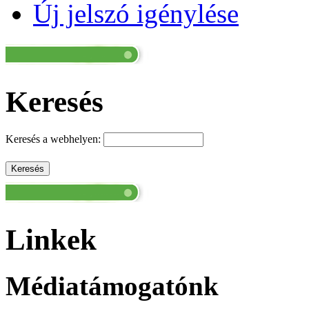
Új jelszó igénylése
Keresés
Keresés a webhelyen:
Linkek
Médiatámogatónk