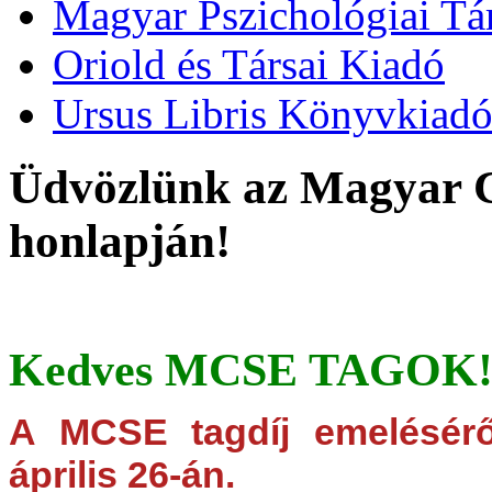
Magyar Pszichológiai Tá
Oriold és Társai Kiadó
Ursus Libris Könyvkiad
Üdvözlünk az Magyar C
honlapján!
Kedves MCSE TAGOK
A MCSE tagdíj emelésérő
április 26-án.