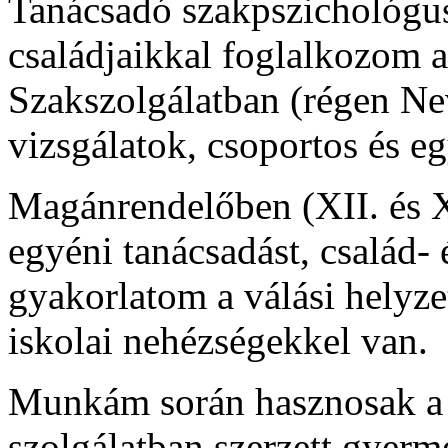
Tanácsadó szakpszichológus
családjaikkal foglalkozom 
Szakszolgálatban (régen Ne
vizsgálatok, csoportos és eg
Magánrendelőben (XII. és XI
egyéni tanácsadást, család- 
gyakorlatom a válási helyzet
iskolai nehézségekkel van.
Munkám során hasznosak a 
szolgálatban szerzett gyerm