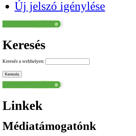
Új jelszó igénylése
Keresés
Keresés a webhelyen:
Linkek
Médiatámogatónk