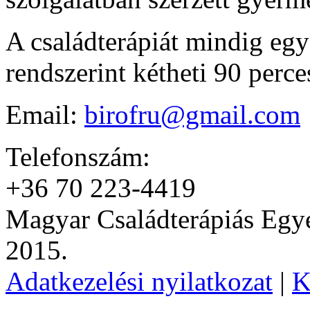
A családterápiát mindig eg
rendszerint kétheti 90 perce
Email:
birofru@gmail.com
Telefonszám:
+36 70 223-4419
Magyar Családterápiás Egye
2015.
Adatkezelési nyilatkozat
|
K