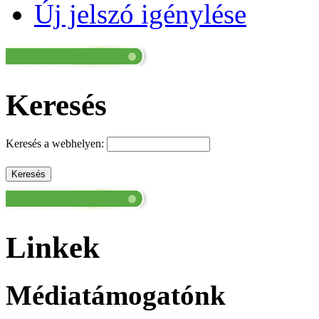
Új jelszó igénylése
Keresés
Keresés a webhelyen:
Linkek
Médiatámogatónk