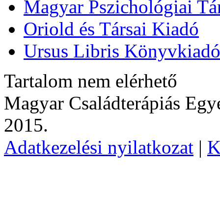
Magyar Pszichológiai Tá
Oriold és Társai Kiadó
Ursus Libris Könyvkiad
Tartalom nem elérhető
Magyar Családterápiás Egye
2015.
Adatkezelési nyilatkozat
|
K