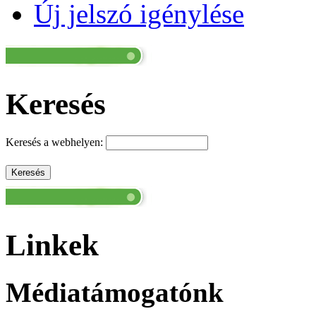
Új jelszó igénylése
Keresés
Keresés a webhelyen:
Linkek
Médiatámogatónk