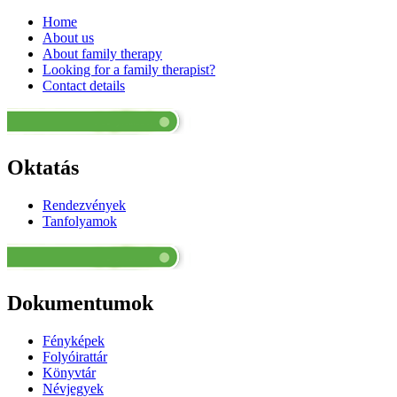
Home
About us
About family therapy
Looking for a family therapist?
Contact details
Oktatás
Rendezvények
Tanfolyamok
Dokumentumok
Fényképek
Folyóirattár
Könyvtár
Névjegyek