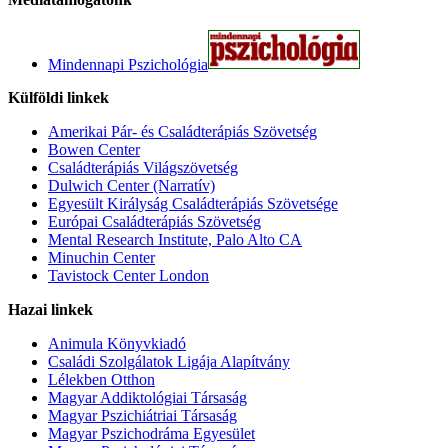
Mindennapi Pszichológia
Külföldi linkek
Amerikai Pár- és Családterápiás Szövetség
Bowen Center
Családterápiás Világszövetség
Dulwich Center (Narratív)
Egyesült Királyság Családterápiás Szövetsége
Európai Családterápiás Szövetség
Mental Research Institute, Palo Alto CA
Minuchin Center
Tavistock Center London
Hazai linkek
Animula Könyvkiadó
Családi Szolgálatok Ligája Alapítvány
Lélekben Otthon
Magyar Addiktológiai Társaság
Magyar Pszichiátriai Társaság
Magyar Pszichodráma Egyesület