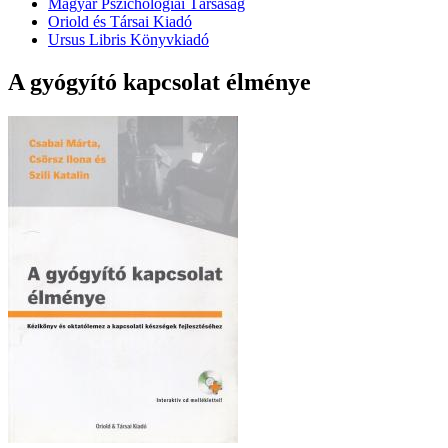
Magyar Pszichológiai Társaság
Oriold és Társai Kiadó
Ursus Libris Könyvkiadó
A gyógyító kapcsolat élménye