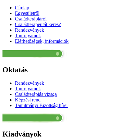
Címlap
Egyesületről
Családterápiáról
Családterapeutát keres?
Rendezvények
Tanfolyamok
Elérhetőségek, információk
Oktatás
Rendezvények
Tanfolyamok
Családterápiás vizsga
Képzési rend
Tanulmányi Bizottság hírei
Kiadványok