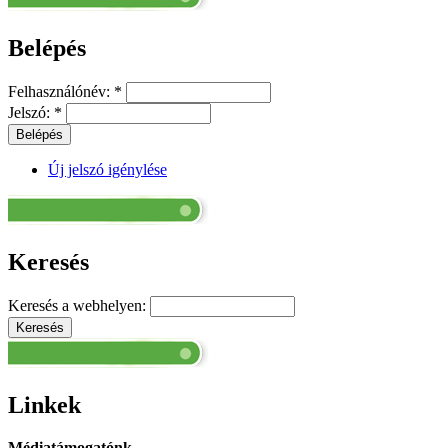
Belépés
Felhasználónév:
*
Jelszó:
*
Új jelszó igénylése
Keresés
Keresés a webhelyen:
Linkek
Médiatámogatónk