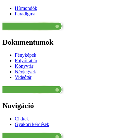
Hírmondók
Paradigma
Dokumentumok
Fényképek
Folyóirattár
Könyvtár
Névjegyek
Videótár
Navigáció
Cikkek
Gyakori kérdések