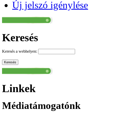
Új jelszó igénylése
Keresés
Keresés a webhelyen:
Linkek
Médiatámogatónk