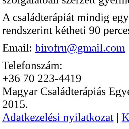
A családterápiát mindig eg
rendszerint kétheti 90 perce
Email:
birofru@gmail.com
Telefonszám:
+36 70 223-4419
Magyar Családterápiás Egye
2015.
Adatkezelési nyilatkozat
|
K