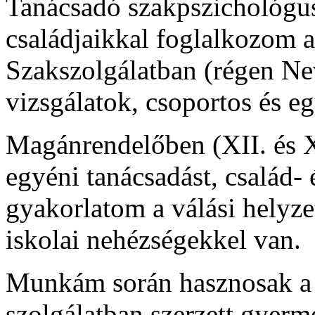
Tanácsadó szakpszichológus
családjaikkal foglalkozom 
Szakszolgálatban (régen Ne
vizsgálatok, csoportos és eg
Magánrendelőben (XII. és XI
egyéni tanácsadást, család- 
gyakorlatom a válási helyzet
iskolai nehézségekkel van.
Munkám során hasznosak a 
szolgálatban szerzett gyerm