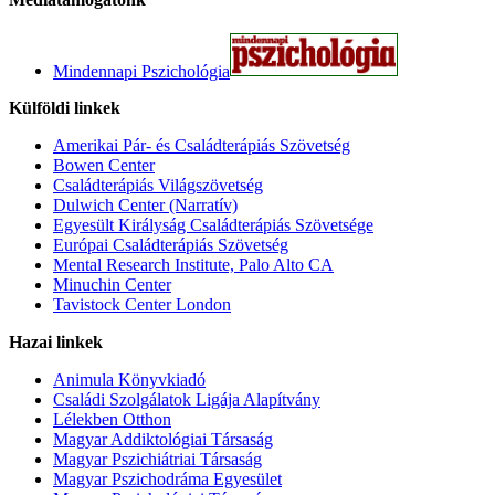
Mindennapi Pszichológia
Külföldi linkek
Amerikai Pár- és Családterápiás Szövetség
Bowen Center
Családterápiás Világszövetség
Dulwich Center (Narratív)
Egyesült Királyság Családterápiás Szövetsége
Európai Családterápiás Szövetség
Mental Research Institute, Palo Alto CA
Minuchin Center
Tavistock Center London
Hazai linkek
Animula Könyvkiadó
Családi Szolgálatok Ligája Alapítvány
Lélekben Otthon
Magyar Addiktológiai Társaság
Magyar Pszichiátriai Társaság
Magyar Pszichodráma Egyesület