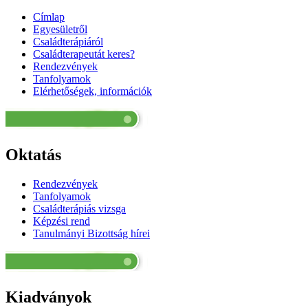
Címlap
Egyesületről
Családterápiáról
Családterapeutát keres?
Rendezvények
Tanfolyamok
Elérhetőségek, információk
Oktatás
Rendezvények
Tanfolyamok
Családterápiás vizsga
Képzési rend
Tanulmányi Bizottság hírei
Kiadványok