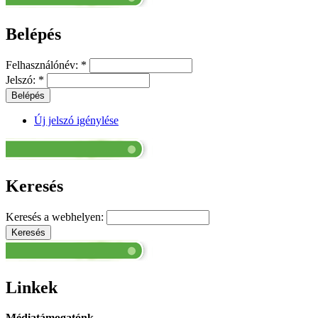
Belépés
Felhasználónév:
*
Jelszó:
*
Új jelszó igénylése
Keresés
Keresés a webhelyen:
Linkek
Médiatámogatónk