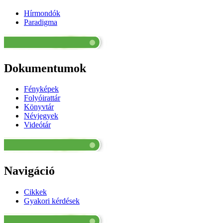
Hírmondók
Paradigma
Dokumentumok
Fényképek
Folyóirattár
Könyvtár
Névjegyek
Videótár
Navigáció
Cikkek
Gyakori kérdések