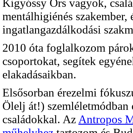
Kigyóssy Örs vagyok, család
mentálhigiénés szakember, 
ingatlangazdálkodási szakm
2010 óta foglalkozom párokk
csoportokat, segítek egyén
elakadásaikban.
Elsősorban érezelmi fókuszú
Ölelj át!) szemléletmódban
családokkal. Az
Antropos M
műhelyhez
tartozom és Buda