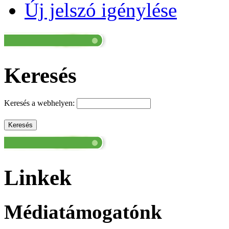
Új jelszó igénylése
Keresés
Keresés a webhelyen:
Linkek
Médiatámogatónk