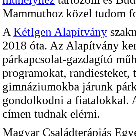
Mammuthoz közel tudom fog
A
KétIgen Alapítvány
szakm
2018 óta. Az Alapítvány ker
párkapcsolat-gazdagító műh
programokat, randiesteket, 
gimnáziumokba járunk párka
gondolkodni a fiatalokkal.
címen tudnak elérni.
Magyar Családterápiás Egye