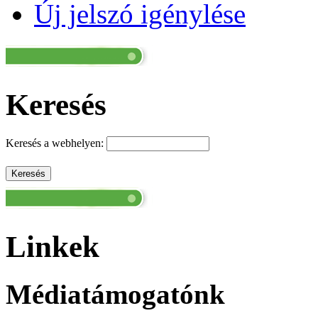
Új jelszó igénylése
Keresés
Keresés a webhelyen:
Linkek
Médiatámogatónk