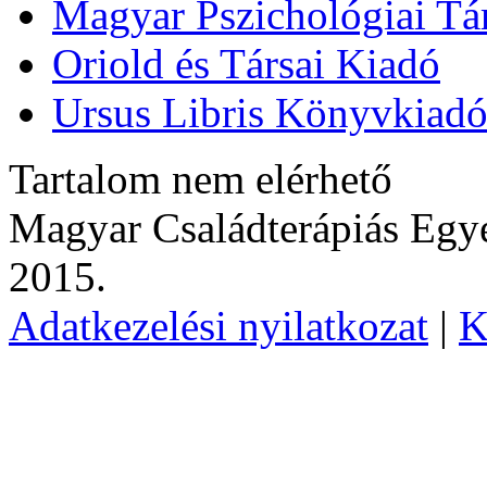
Magyar Pszichológiai Tá
Oriold és Társai Kiadó
Ursus Libris Könyvkiad
Tartalom nem elérhető
Magyar Családterápiás Egye
2015.
Adatkezelési nyilatkozat
|
K