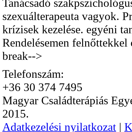
Tanácsadó szakpszichológus
szexuálterapeuta vagyok. Pr
krízisek kezelése. egyéni ta
Rendelésemen felnőttekkel 
break-->
Telefonszám:
+36 30 374 7495
Magyar Családterápiás Egye
2015.
Adatkezelési nyilatkozat
|
K