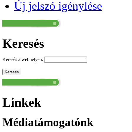
Új jelszó igénylése
Keresés
Keresés a webhelyen:
Linkek
Médiatámogatónk