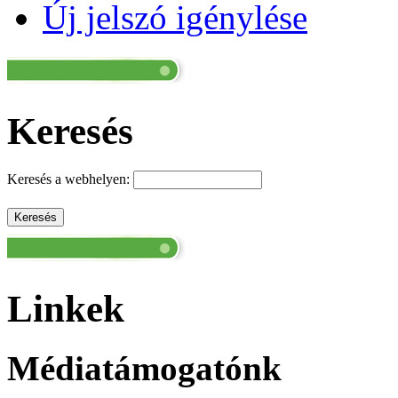
Új jelszó igénylése
Keresés
Keresés a webhelyen:
Linkek
Médiatámogatónk