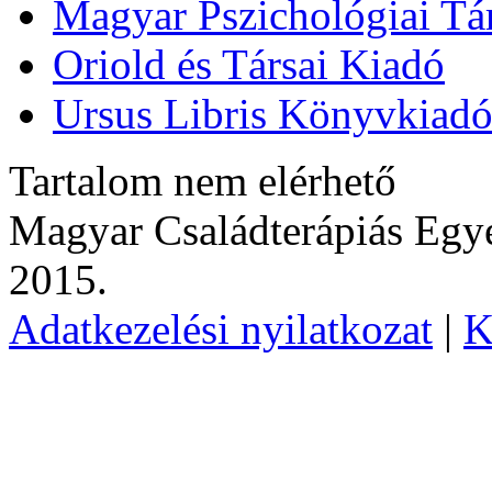
Magyar Pszichológiai Tá
Oriold és Társai Kiadó
Ursus Libris Könyvkiad
Tartalom nem elérhető
Magyar Családterápiás Egye
2015.
Adatkezelési nyilatkozat
|
K