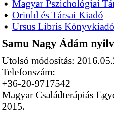
Magyar Pszichológiai Tá
Oriold és Társai Kiadó
Ursus Libris Könyvkiad
Samu Nagy Ádám nyilv
Utolsó módosítás: 2016.05.
Telefonszám:
+36-20-9717542
Magyar Családterápiás Egye
2015.