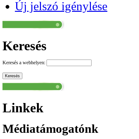
Új jelszó igénylése
Keresés
Keresés a webhelyen:
Linkek
Médiatámogatónk