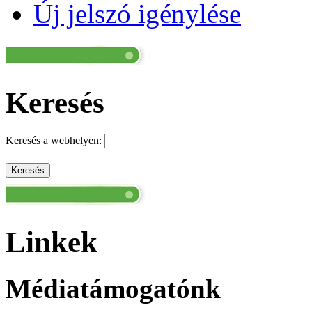
Új jelszó igénylése
Keresés
Keresés a webhelyen:
Linkek
Médiatámogatónk