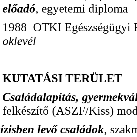
előadó
,
egyetemi diploma
1988 OTKI Egészségügyi F
oklevél
KUTATÁSI TERÜLET
Családalapítás, gyermekvá
felkészítő (ASZF/Kiss) mod
ízisben levő családok
, szak