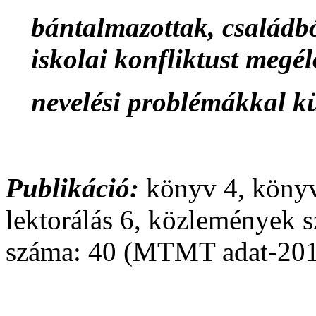
bántalmazottak, családbó
iskolai konfliktust megé
nevelési problémákkal kü
Publikáció:
könyv 4, könyvf
lektorálás 6, közlemények s
száma: 40 (MTMT adat-201