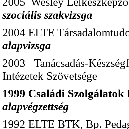
2005 Wesley Lelkészképző
szociális szakvizsga
2004 ELTE Társadalomtudo
alapvizsga
2003 Tanácsadás-Készségfe
Intézetek Szövetsége
1999 Családi Szolgálatok 
alapvégzettség
1992 ELTE BTK, Bp. Peda