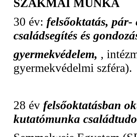
SZAKMAI MUNKA
30 év:
felsőoktatás, pár-
családsegítés és gondozá
gyermekvédelem,
, intézm
gyermekvédelmi szféra).
28 év
felsőoktatásban ok
kutatómunka családtudo