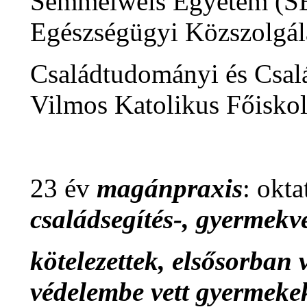
Semmelweis Egyetem (SE
Egészségügyi Közszolgála
Családtudományi és Csal
Vilmos Katolikus Főiskol
23 év
magánpraxis
: okta
családsegítés-, gyermekv
kötelezettek, elsősorban 
védelembe vett gyermekek