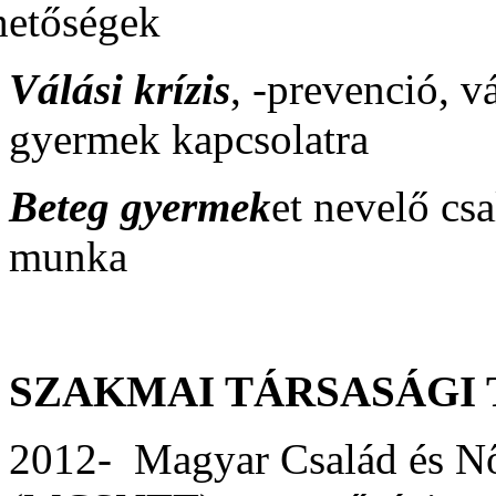
hetőségek
Válási krízis
, -prevenció, v
gyermek kapcsolatra
Beteg gyermek
et nevelő cs
munka
SZAKMAI TÁRSASÁGI
2012- Magyar Család és N