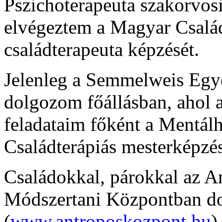
Pszichoterapeuta szakorvos
elvégeztem a Magyar Család
családterapeuta képzését.
Jelenleg a Semmelweis Egy
dolgozom főállásban, ahol a
feladataim főként a Mentál
Családterápiás mesterképzé
Családokkal, párokkal az A
Módszertani Központban d
(
www.antroposkozpont.hu
)