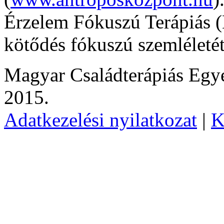
Érzelem Fókuszú Terápiás (
kötődés fókuszú szemlélet
Magyar Családterápiás Egye
2015.
Adatkezelési nyilatkozat
|
K