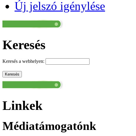
Új jelszó igénylése
Keresés
Keresés a webhelyen:
Linkek
Médiatámogatónk