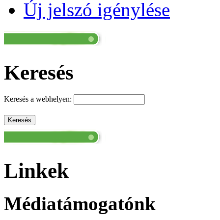
Új jelszó igénylése
Keresés
Keresés a webhelyen:
Linkek
Médiatámogatónk