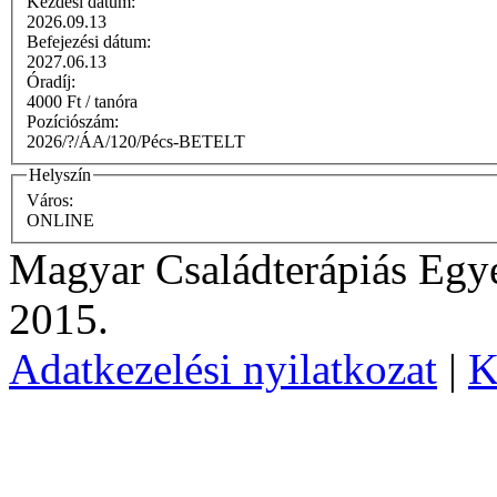
Kezdési dátum:
2026.09.13
Befejezési dátum:
2027.06.13
Óradíj:
4000 Ft / tanóra
Pozíciószám:
2026/?/ÁA/120/Pécs-BETELT
Helyszín
Város:
ONLINE
Magyar Családterápiás Egye
2015.
Adatkezelési nyilatkozat
|
K