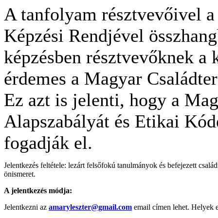
A tanfolyam résztvevőivel a
Képzési Rendjével összhang
képzésben résztvevőknek a ké
érdemes a Magyar Családterá
Ez azt is jelenti, hogy a Ma
Alapszabályát és Etikai Kó
fogadják el.
Jelentkezés feltétele: lezárt felsőfokú tanulmányok és befejezett csalá
önismeret.
A jelentkezés módja:
Jelentkezni az
amaryleszter@gmail.com
email címen lehet. Helyek 