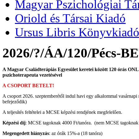
Magyar Pszichológiai Tá
Oriold és Társai Kiadó
Ursus Libris Könyvkiad
2026/?/ÁA/120/Pécs-
A Magyar Családterápiás Egyesület keretei között 120 órás ONLI
pszichoterapeuta vezetésével
A CSOPORT BETELT!
A csoport 2026. szeptemberétől indul havi egy alkalommal vasárnapi 
befejeződik)
A teljesítés feltételei a MCSE képzési rendjének megfelelően.
Képzési díj
: MCSE tagoknak 4000 Ft/tanóra. (nem MCSE tagoknak 440
Megengedett hiányzás
: az órák 15%-a (18 tanóra)