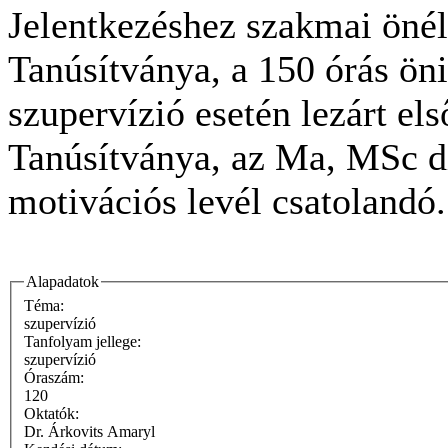
Jelentkezéshez szakmai önél
Tanúsítványa, a 150 órás ön
szupervízió esetén lezárt el
Tanúsítványa, az Ma, MSc d
motivációs levél csatolandó.
Alapadatok
Téma:
szupervízió
Tanfolyam jellege:
szupervízió
Óraszám:
120
Oktatók:
Dr. Árkovits Amaryl