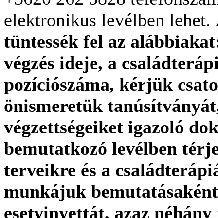
elektronikus levélben lehet.
tüntessék fel az alábbiakat
végzés ideje, a családteráp
pozíciószáma, kérjük csato
önismeretük tanúsítványát
végzettségeiket igazoló d
bemutatkozó levélben térje
terveikre és a családteráp
munkájuk bemutatásaként
esetvinyettát, azaz néhány