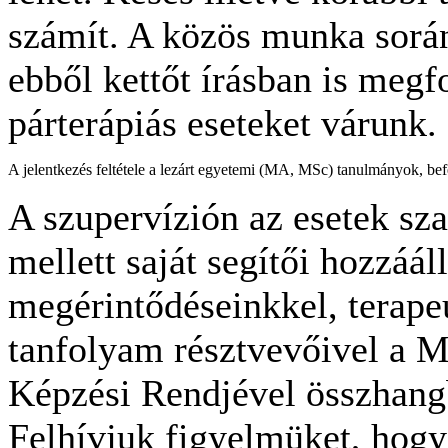
számít. A közös munka során
ebből kettőt írásban is meg
párterápiás eseteket várunk.
A jelentkezés feltétele a lezárt egyetemi (MA, MSc) tanulmányok, befe
A szupervízión az esetek s
mellett saját segítői hozzáá
megérintődéseinkkel, terape
tanfolyam résztvevőivel a M
Képzési Rendjével összhang
Felhívjuk figyelmüket, hogy