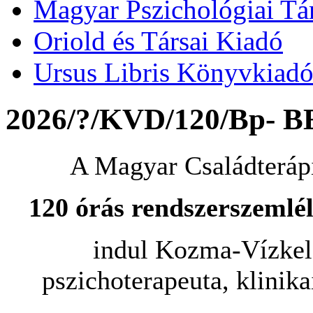
Magyar Pszichológiai Tá
Oriold és Társai Kiadó
Ursus Libris Könyvkiad
2026/?/KVD/120/Bp- 
A Magyar Családterápi
120 órás rendszerszemlél
indul Kozma-Vízkele
pszichoterapeuta, klinik