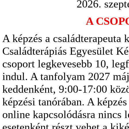
2026. szept
A CSOP
A képzés a családterapeuta 
Családterápiás Egyesület Kép
csoport legkevesebb 10, legf
indul. A tanfolyam 2027 máj
keddenként, 9:00-17:00 közö
képzési tanórában. A képzés 
online kapcsolódásra nincs 
esetenként részt vehet a kiké