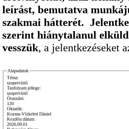
leírást, bemutatva munkáju
szakmai hátterét.
Jelentke
szerint hiánytalanul elküld
vesszük
, a jelentkezéseket 
Alapadatok
Téma:
szupervízió
Tanfolyam jellege:
szupervízió
Óraszám:
120
Oktatók:
Kozma-Vízkeleti Dániel
Kezdési dátum:
2026.09.01