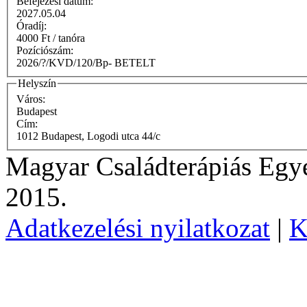
Befejezési dátum:
2027.05.04
Óradíj:
4000 Ft / tanóra
Pozíciószám:
2026/?/KVD/120/Bp- BETELT
Helyszín
Város:
Budapest
Cím:
1012 Budapest, Logodi utca 44/c
Magyar Családterápiás Egye
2015.
Adatkezelési nyilatkozat
|
K