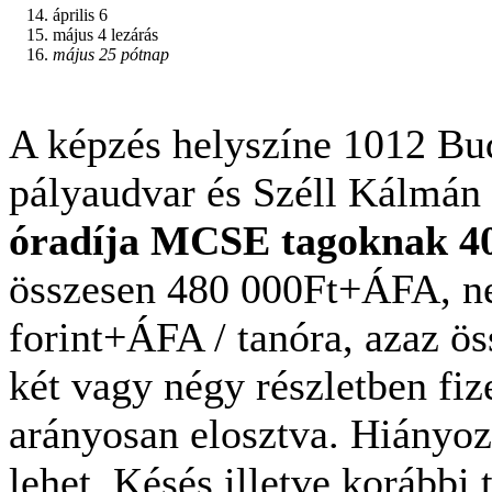
április 6
május 4 lezárás
május 25 pótnap
A képzés helyszíne 1012 Bud
pályaudvar és Széll Kálmán 
óradíja MCSE tagoknak 40
összesen 480 000Ft+ÁFA, 
forint+ÁFA / tanóra, azaz ö
két vagy négy részletben fiz
arányosan elosztva. Hiányozn
lehet. Késés illetve korábbi