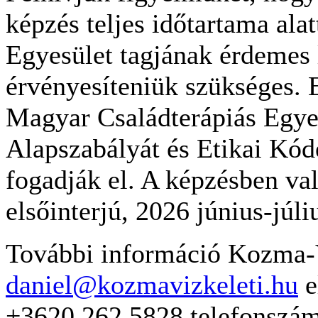
képzés teljes időtartama ala
Egyesület tagjának érdemes 
érvényesíteniük szükséges. E
Magyar Családterápiás Egye
Alapszabályát és Etikai Kó
fogadják el. A képzésben való
elsőinterjú, 2026 június-júl
További információ Kozma-V
daniel@kozmavizkeleti.hu
e
+3620 262 5828 telefonszámo