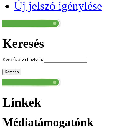
Új jelszó igénylése
Keresés
Keresés a webhelyen:
Linkek
Médiatámogatónk